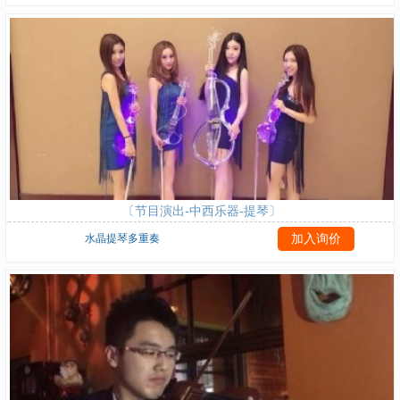
〔节目演出-中西乐器-提琴〕
水晶提琴多重奏