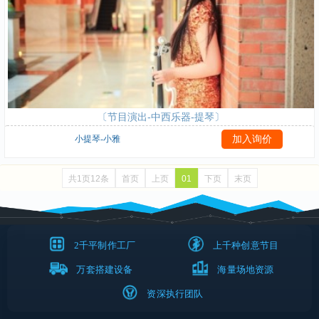
〔节目演出-中西乐器-提琴〕
小提琴-小雅
共1页12条
首页
上页
01
下页
末页
2千平制作工厂
上千种创意节目
万套搭建设备
海量场地资源
资深执行团队