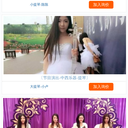
小提琴-陈陈
〔节目演出-中西乐器-提琴〕
大提琴-小卢