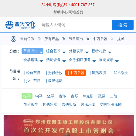
24小时客服热线：4001-767-867
|
帮助中心
|
网站首页
当前位置
所有产品
节目演出
中西乐器
提琴
节目演出
综合艺术
外籍表演
模特礼仪
分类：
会场搭建
活动设备
会务酒店服务
展览展示
节目演
├经典节目
├光影特效
├中西乐器
├舞蹈表演
├武术杂技
出：
├少儿节目
├极限运动
提琴
钢琴
竖琴
古筝
古琴
萨克斯
琵琶
二胡
笛子长笛
其他乐器
吉他贝斯
民乐乐团
交响管弦乐团