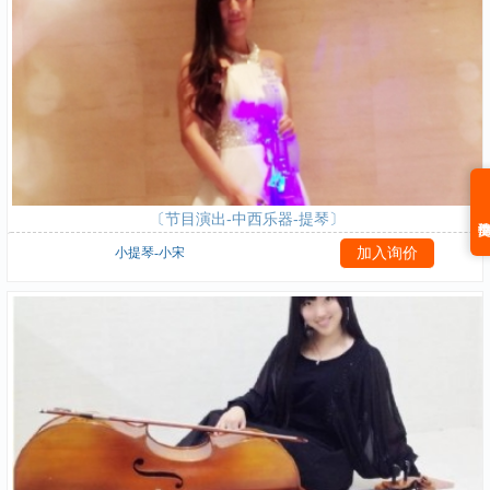
〔节目演出-中西乐器-提琴〕
小提琴-小宋